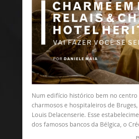
Num edifício histórico bem no centro
charmosos e hospitaleiros de Bruges,
Louis Delacenserie. Esse estabelecim
dos famosos bancos da Bélgica, o Créd
P