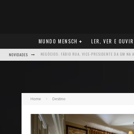
MUNDO MENSCH
LER, VER E OUVIR
NOVIDADES
ARTE: GALERIA MAURÍCIO REDIG REAFIRMA RECIFE C
NEGÓCIOS: MUDANÇA NAS REGRAS DO SEGURO DE SA
TEATRO: MATEUS SOLANO APRESENTA EM RECIFE SE
NEGÓCIOS: APÓS REPOSICIONAMENTO DA MARCA, CAM
Home
Destino
MÚSICA: MALTA, ONDE TUDO RECOMEÇA
CARREIRA: NICHOLLAS MARSHELL: ENTRE ALGORITM
CAPA: O SUCESSO DE JOÃO VICTOR GONÇALVES COM 