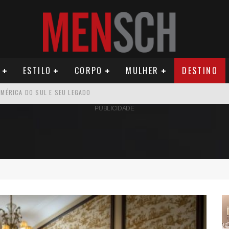
ESTILO
CORPO
MULHER
DESTINO
OMO CELEIRO DAS ARTES EM NOITE DE REINAUGURAÇÃO
PUBLICIDADE
ÚDE PODE AUMENTAR CUSTOS PARA MILHARES DE BRASILEIROS QUE VIVEM 
U PRIMEIRO MONÓLOGO, “O FIGURANTE”
ILA DIAS RELANÇA AS FRAGRÂNCIAS QUE DERAM INÍCIO À HISTÓRIA DA BE
OS E PROPÓSITO HUMANO
SEU MAU MAU EM 'QUEM AMA CUIDA'