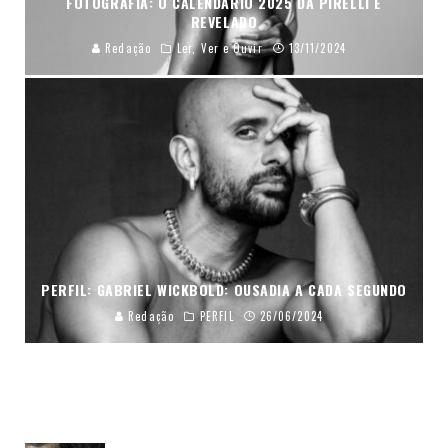
FOTOGRAFIA: O CALENDÁRIO 2025 DA PIRELLI É
REVELADO
Redação
Ler, Ver e Ouvir
13/11/2024
PERFIL: GABRIEL WICKBOLD: OUSADIA A CADA SEGUNDO
Redação
PERFIL
26/06/2024