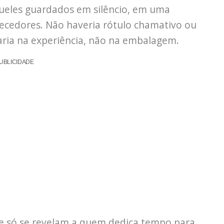
queles guardados em silêncio, em uma
ecedores. Não haveria rótulo chamativo ou
aria na experiência, não na embalagem.
UBLICIDADE
ue só se revelam a quem dedica tempo para