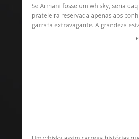
Se Armani fosse um whisky, seria da
prateleira reservada apenas aos conh
garrafa extravagante. A grandeza est
P
Um whisky assim carrega histórias q