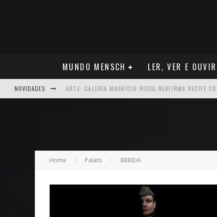
MUNDO MENSCH
LER, VER E OUVIR
NOVIDADES
NEGÓCIOS: MUDANÇA NAS REGRAS DO SEGURO DE SA
TEATRO: MATEUS SOLANO APRESENTA EM RECIFE SE
ARQUITETURA: ARMAZÉM 11 - O NOVO MERCADO CRI
MÚSICA: MALTA, ONDE TUDO RECOMEÇA
Home
Palato
BEBIDA
CARREIRA: NICHOLLAS MARSHELL: ENTRE ALGORITM
CAPA: O SUCESSO DE JOÃO VICTOR GONÇALVES COM 
VER: CINCO DICAS DO QUE ASSISTIR NO STREAMING