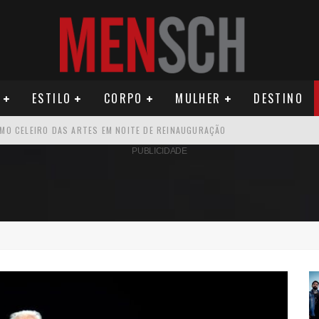
ESTILO
CORPO
MULHER
DESTINO
ÚDE PODE AUMENTAR CUSTOS PARA MILHARES DE BRASILEIROS QUE VIVEM 
PUBLICIDADE
U PRIMEIRO MONÓLOGO, “O FIGURANTE”
ATIVO PARA DESCOBRIR PERNAMBUCO
OS E PROPÓSITO HUMANO
SEU MAU MAU EM 'QUEM AMA CUIDA'